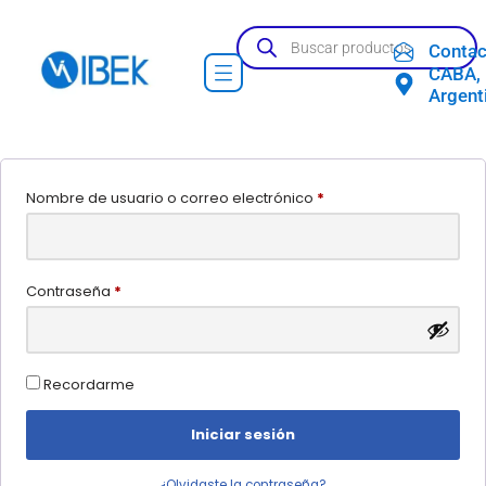
Contac
Ir
CABA,
al
Argent
contenido
Iniciar sesión
Nombre de usuario o correo electrónico
*
Contraseña
*
Recordarme
Iniciar sesión
¿Olvidaste la contraseña?