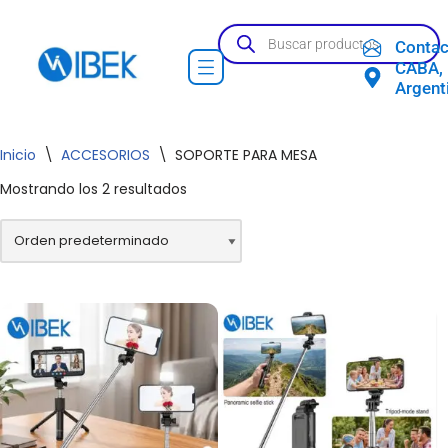
Contac
Ir
CABA,
al
Argent
contenido
Inicio
\
ACCESORIOS
\
SOPORTE PARA MESA
Mostrando los 2 resultados