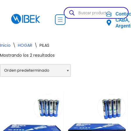
Contac
Ir
CABA,
al
Argent
contenido
Inicio
\
HOGAR
\
PILAS
Mostrando los 2 resultados